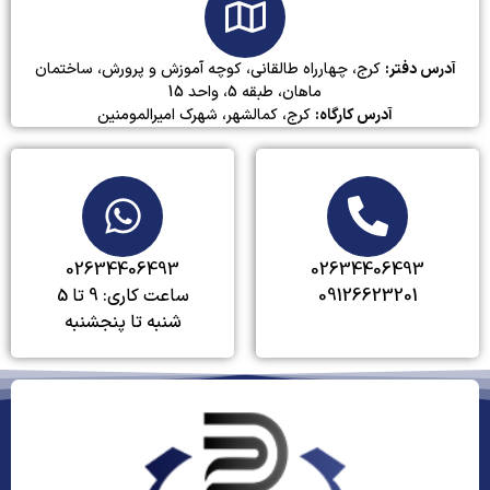
آدرس دفتر:
کرج، چهارراه طالقانی، کوچه آموزش و پرورش، ساختمان
ماهان، طبقه 5، واحد 15
آدرس کارگاه:
کرج، کمالشهر، شهرک امیرالمومنین
02634406493
02634406493
09126623201
ساعت کاری: 9 تا 5
شنبه تا پنجشنبه