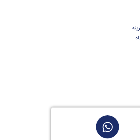
ینه
اه