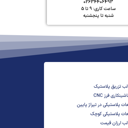
02634406493
ساعت کاری: 9 تا 5
شنبه تا پنجشنبه
ب تزریق پلاستیک
نکاری فرز CNC
ات پلاستیکی در تیراژ پایین
عات پلاستیکی کوچک
ب ارزان قیمت